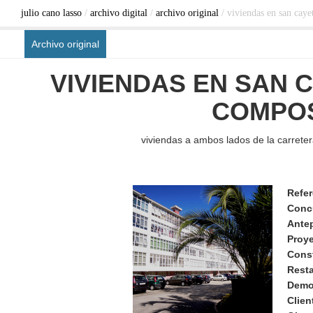
julio cano lasso
/
archivo digital
/
archivo original
/ viviendas en san caye
Archivo original
VIVIENDAS EN SAN 
COMPOS
viviendas a ambos lados de la carrete
Refer
Conc
Ante
Proy
Cons
Rest
Demo
Clien